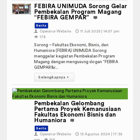
FEBIRA UNIMUDA Sorong Gelar
Pembekalan Program Magang
“FEBIRA GEMPAR”
Berita
👤
Operator Website
🕔
11 Juli 2025 | 14:57 pm
IRA tentang Pelaksanaan UAS Ganjil
👁️
178
2025–2026
4 pm
Sorong – Fakultas Ekonomi, Bisnis, dan
Humaniora (FEBIRA) UNIMUDA Sorong
menggelar kegiatan Pembekalan Program
Magang dengan mengusung slogan “FEBIRA
GEMPAR&r...
Selengkapnya
▸
Pembekalan Gelombang
Pertama Proyek Kemanusiaan
Fakultas Ekonomi Bisnis dan
Humaniora
Berita
👤
Operator Website
🕔
13 Agustus 2024 | 17:35
pm
👁️
156