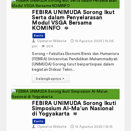
FEBIRA UNIMUDA Sorong Ikut
Serta dalam Penyelarasan
Modul VSGA Bersama
pus di UNIMUDA Sorong: Edukasi
KOMINFO
ng Waspada Aktivitas Keuangan
Berita
m
👤
Operator Website
🕔
15 Agustus 2025 | 15:06
pm
👁️
204
Sorong – Fakultas Ekonomi Bisnis dan Humaniora
(FEBIRA) Universitas Pendidikan Muhammadiyah
(UNIMUDA) Sorong turut berpartisipasi dalam
kegiatan Diskusi Tekni...
Selengkapnya
▸
FEBIRA UNIMUDA Sorong Ikuti
IAHAN SEMESTER GENAP TAHUN
Simposium Al-Ma’un Nasional
2026 FEBIRA - UNIMUDA SORONG
di Yogyakarta
21 pm
Berita
👤
Operator Website
🕔
12 Agustus 2025 | 15:15