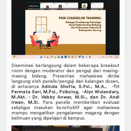
Badan Eksekutif Mahasiswa
Publikasi
JIP Connectednees
FAIR.
RENCANA INDUK PENELITIN (RIP)
RENOP dan RENSTRA
Diseminasi berlangsung dalam beberapa breakout
room dengan moderator dan penguji dari masing-
LAPORAN CAPAIAN MUTU PENDIDIKAN
masing bidang. Presentasi mahasiswa dinilai
langsung oleh panelis/penguji dari kalangan dosen,
di antaranya
Adinda Shofia, S.Psi., M.A., -Tri
Galeri
Permata Sari, M.Psi., Psikolog, -Alyn Wulandary,
M.Akt. - Dr. Vebby Anwar, M.Si., dan Dr. Andi
DOWNLOAD
Irwan, M.Si.
Para panelis memberikan evaluasi
sekaligus masukan konstruktif agar mahasiswa
mampu mengaitkan pengalaman magang dengan
E-Certificate
keilmuan yang dipelajari di kampus.
Perpustakaan Digital