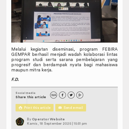
Pengurusan Surat
Panduan
Formulir
Surat Keputusan
Melalui kegiatan diseminasi, program FEBIRA
GEMPAR berhasil menjadi wadah kolaborasi lintas
Hubungi Kami
program studi serta sarana pembelajaran yang
progresif dan berdampak nyata bagi mahasiswa
Pedoman dan Peraturan
maupun mitra kerja.
F.D.
KUMPULAN SOP (STANDARD
OPERATING PROCEDURE)
Social media
WA



Share this article

Print this article
✉
Send e-mail
By
Operator Website
Kamis, 18 September 2025 | 15:51 pm