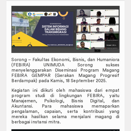
Administrasi Akademik Perkuliahan
JADWAL PERKULIAHAN
SK PENASIHAT AKADEMIK
FORM PENGAJUAN MAHASISWA
Profil
Selayang Pandang
Sorong – Fakultas Ekonomi, Bisnis, dan Humaniora
(FEBIRA) UNIMUDA Sorong sukses
Visi & Misi
menyelenggarakan Diseminasi Program Magang
FEBIRA GEMPAR (Gerakan Magang Progresif
Berdampak) pada Kamis, 18 September 2025.
Sasaran dan Tujuan
Kegiatan ini diikuti oleh mahasiswa dari empat
Struktur Organisasi
program studi di lingkungan FEBIRA, yaitu
Manajemen, Psikologi, Bisnis Digital, dan
Akuntansi. Para mahasiswa memaparkan
Kemahasiswaan
pengalaman, capaian, serta kontribusi yang
mereka hasilkan selama menjalani magang di
Dewan Perwakilan Mahasiswa
berbagai instansi mitra.