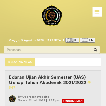
☰
🇮🇩 ID
🇬🇧 EN
Minggu, 9 Agustus 2026 | 13:29:37 WIT
BREAKING NEWS
Edaran Ujian Akhir Semester (UAS)
Genap Tahun Akademik 2021/2022
👁️️
547
By
Operator Website
Selasa, 12 Juli 2022 | 12:27 pm
PENGUMUMAN