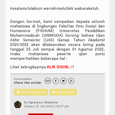
Assalamu’alaikum warrahmatullahi wabarakatuh.
Dengan hormat, kami sampaikan kepada seluruh
mahasiswa di lingkungan Fakultas Ilmu Sosial dan
Humaniora (FISHUM) Universitas Pendidikan
Muhammadiyah (UNIMUDA) Sorong bahwa Ujian
Akhir Semester (UAS) Genap Tahun Akademil
2021/2022 akan dilaksanakan secara luring pada
tanggal 25 Juli sampai dengan 01 Agustus 2022,
maka mahasiswa peserta ujian perlu
memperhatikan beberapa hal :
Lihat selengkapnya
KLIK DISINI..!!
Social media
WA



Share this article

Print this article
✉
Send e-mail
By
Operator Website
Selasa, 12 Juli 2022 | 12:27 pm