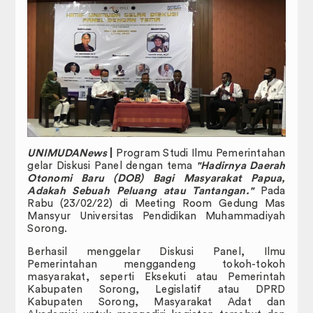
Administrasi Akademik Perkuliahan
JADWAL PERKULIAHAN
SK PENASIHAT AKADEMIK
FORM PENGAJUAN MAHASISWA
Profil
Selayang Pandang
UNIMUDANews
|
Program Studi Ilmu Pemerintahan
Visi & Misi
gelar Diskusi Panel dengan tema
"Hadirnya Daerah
Otonomi Baru (DOB) Bagi Masyarakat Papua,
Adakah Sebuah Peluang atau Tantangan."
Pada
Sasaran dan Tujuan
Rabu (23/02/22) di Meeting Room Gedung Mas
Mansyur Universitas Pendidikan Muhammadiyah
Struktur Organisasi
Sorong.
Berhasil menggelar Diskusi Panel, Ilmu
Kemahasiswaan
Pemerintahan menggandeng tokoh-tokoh
masyarakat, seperti Eksekuti atau Pemerintah
Dewan Perwakilan Mahasiswa
Kabupaten Sorong, Legislatif atau DPRD
Kabupaten Sorong, Masyarakat Adat dan