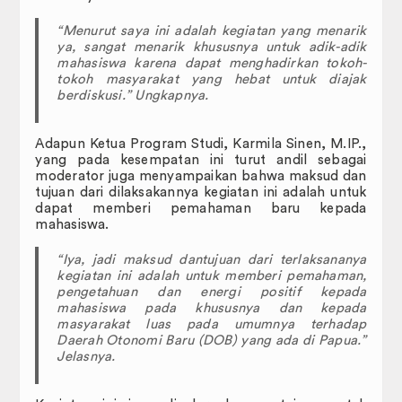
Pengurusan Surat
“Menurut saya ini adalah kegiatan yang menarik
ya, sangat menarik khususnya untuk adik-adik
Panduan
mahasiswa karena dapat menghadirkan tokoh-
tokoh masyarakat yang hebat untuk diajak
berdiskusi.” Ungkapnya.
Formulir
Surat Keputusan
Adapun Ketua Program Studi, Karmila Sinen, M.IP.,
yang pada kesempatan ini turut andil sebagai
moderator juga menyampaikan bahwa maksud dan
Hubungi Kami
tujuan dari dilaksakannya kegiatan ini adalah untuk
dapat memberi pemahaman baru kepada
Pedoman dan Peraturan
mahasiswa.
KUMPULAN SOP (STANDARD
“Iya, jadi maksud dantujuan dari terlaksananya
OPERATING PROCEDURE)
kegiatan ini adalah untuk memberi pemahaman,
pengetahuan dan energi positif kepada
mahasiswa pada khususnya dan kepada
masyarakat luas pada umumnya terhadap
Daerah Otonomi Baru (DOB) yang ada di Papua.”
Jelasnya.