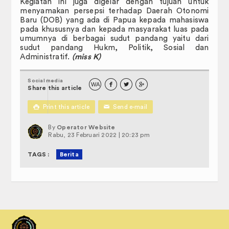
Kegiatan ini juga digelar dengan tujuan untuk
menyamakan persepsi terhadap Daerah Otonomi
Baru (DOB) yang ada di Papua kepada mahasiswa
pada khususnya dan kepada masyarakat luas pada
umumnya di berbagai sudut pandang yaitu dari
sudut pandang Hukm, Politik, Sosial dan
Administratif.
(miss K)
Social media
WA



Share this article

Print this article
✉
Send e-mail
By
Operator Website
Rabu, 23 Februari 2022 | 20:23 pm
TAGS :
Berita