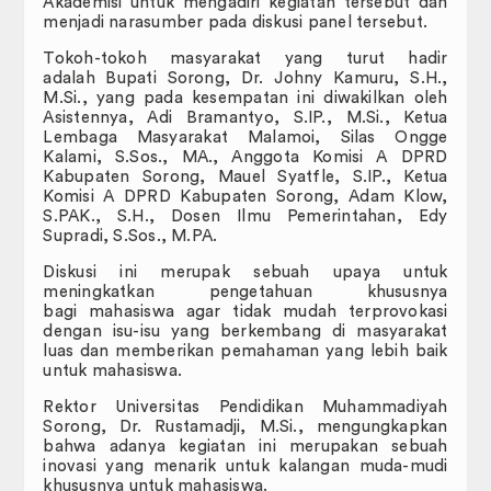
Badan Eksekutif Mahasiswa
Akademisi untuk mengadiri kegiatan tersebut dan
menjadi narasumber pada diskusi panel tersebut.
Publikasi
Tokoh-tokoh masyarakat yang turut hadir
adalah Bupati Sorong, Dr. Johny Kamuru, S.H.,
JIP Connectednees
M.Si., yang pada kesempatan ini diwakilkan oleh
Asistennya, Adi Bramantyo, S.IP., M.Si., Ketua
Lembaga Masyarakat Malamoi, Silas Ongge
FAIR.
Kalami, S.Sos., MA., Anggota Komisi A DPRD
Kabupaten Sorong, Mauel Syatfle, S.IP., Ketua
RENCANA INDUK PENELITIN (RIP)
Komisi A DPRD Kabupaten Sorong, Adam Klow,
S.PAK., S.H., Dosen Ilmu Pemerintahan, Edy
Supradi, S.Sos., M.PA.
RENOP dan RENSTRA
Diskusi ini merupak sebuah upaya untuk
LAPORAN CAPAIAN MUTU PENDIDIKAN
meningkatkan pengetahuan khususnya
bagi mahasiswa agar tidak mudah terprovokasi
dengan isu-isu yang berkembang di masyarakat
Galeri
luas dan memberikan pemahaman yang lebih baik
untuk mahasiswa.
DOWNLOAD
Rektor Universitas Pendidikan Muhammadiyah
E-Certificate
Sorong, Dr. Rustamadji, M.Si., mengungkapkan
bahwa adanya kegiatan ini merupakan sebuah
inovasi yang menarik untuk kalangan muda-mudi
Perpustakaan Digital
khususnya untuk mahasiswa.