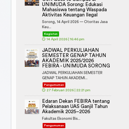
UNIMUDA Sorong: Edukasi
Mahasiswa tentang Waspada
Aktivitas Keuangan Ilegal
Sorong, 14 April 2026 — Otoritas Jasa
Keu...
Kegiatan
🕔
14 April 2026 | 16:46 pm
JADWAL PERKULIAHAN
SEMESTER GENAP TAHUN
AKADEMIK 2025/2026
FEBIRA - UNIMUDA SORONG
JADWAL PERKULIAHAN SEMESTER
GENAP TAHUN AKADEMI...
Pengumuman
🕔
27 Februari 2026 | 22:21 pm
Edaran Dekan FEBIRA tentang
Pelaksanaan UAS Ganjil Tahun
Akademik 2025–2026
Fakultas Ekonomi Bis...
Pengumuman