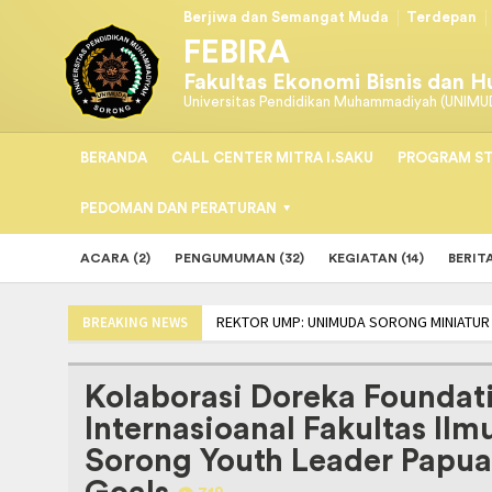
Berjiwa dan Semangat Muda
Terdepan
FEBIRA
Fakultas Ekonomi Bisnis dan 
Universitas Pendidikan Muhammadiyah (UNIMU
BERANDA
CALL CENTER MITRA I.SAKU
PROGRAM ST
PEDOMAN DAN PERATURAN
ACARA (2)
PENGUMUMAN (32)
KEGIATAN (14)
BERITA
REKTOR UMP: UNIMUDA SORONG MINIATUR IN
BREAKING NEWS
TEKEN MoU, PRODI PSIKOLOGI UNIMUDA DAN H
Kolaborasi Doreka Founda
Internasioanal Fakultas Il
Sorong Youth Leader Papua