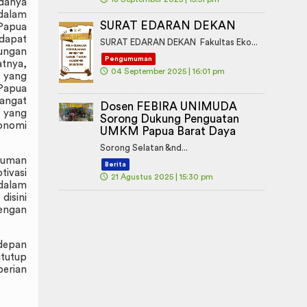
ndanya
 dalam
SURAT EDARAN DEKAN
 Papua
 dapat
SURAT EDARAN DEKAN Fakultas Eko...
kungan
Pengumuman
tnya,
🕔
04 September 2025 | 16:01 pm
g yang
 Papua
sangat
Dosen FEBIRA UNIMUDA
a yang
Sorong Dukung Penguatan
konomi
UMKM Papua Barat Daya
Sorong Selatan &nd...
 Human
Berita
tivasi
🕔
21 Agustus 2025 | 15:30 pm
 dalam
isini
dengan
depan
tutup
berian