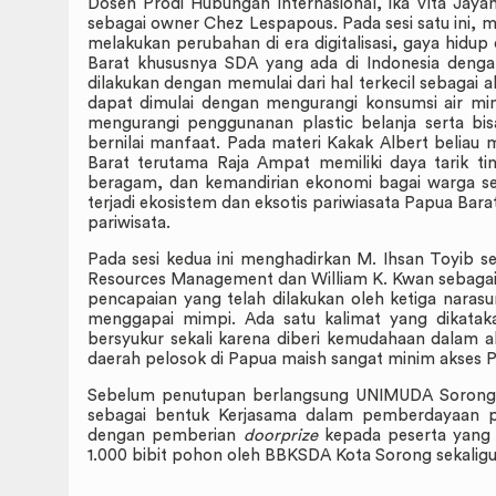
Dosen Prodi Hubungan Internasional, Ika Vita Jay
sebagai owner Chez Lespapous. Pada sesi satu ini
melakukan perubahan di era digitalisasi, gaya hid
Barat khususnya SDA yang ada di Indonesia denga
dilakukan dengan memulai dari hal terkecil sebagai 
dapat dimulai dengan mengurangi konsumsi air m
mengurangi penggunanan plastic belanja serta bi
bernilai manfaat. Pada materi Kakak Albert beliau
Barat terutama Raja Ampat memiliki daya tarik ti
beragam, dan kemandirian ekonomi bagai warga sete
terjadi ekosistem dan eksotis pariwiasata Papua Barat
pariwisata.
Pada sesi kedua ini menghadirkan M. Ihsan Toyib s
Resources Management dan William K. Kwan sebagai tr
pencapaian yang telah dilakukan oleh ketiga narasu
menggapai mimpi. Ada satu kalimat yang dikatak
bersyukur sekali karena diberi kemudahaan dalam a
daerah pelosok di Papua maish sangat minim akses P
Sebelum penutupan berlangsung UNIMUDA Sorong 
sebagai bentuk Kerjasama dalam pemberdayaan p
dengan pemberian
doorprize
kepada peserta yang a
1.000 bibit pohon oleh BBKSDA Kota Sorong sekal