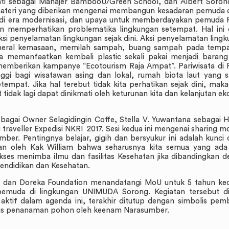
anti sebagai Manajer BambooU/Green School, dan Albert Soro
, materi yang diberikan mengenai membangun kesadaran pemuda
up di era modernisasi, dan upaya untuk memberdayakan pemuda
n memperhatikan problematika lingkungan setempat. Hal ini
aksi penyelamatan lingkungan sejak dini. Aksi penyelamatan ling
ineral kemasaan, memilah sampah, buang sampah pada tempa
sa memanfaatkan kembali plastic sekali pakai menjadi baran
 memberikan kampanye “Ecotourism Raja Ampat”. Pariwisata di
nggi bagi wisatawan asing dan lokal, rumah biota laut yang 
mpat. Jika hal terebut tidak kita perhatikan sejak dini, mak
 tidak lagi dapat dinikmati oleh keturunan kita dan kelanjutan e
ebagai Owner Selagidingin Coffe, Stella V. Yuwantana sebagai
aveller Expedisi NKRI 2017. Sesi kedua ini mengenai sharing mo
mber. Pentingnya belajar, gigih dan bersyukur ini adalah kunci
an oleh Kak William bahwa seharusnya kita semua yang ada d
kses menimba ilmu dan fasilitas Kesehatan jika dibandingkan 
endidikan dan Kesehatan.
dan Doreka Foundation menandatangi MoU untuk 5 tahun ke
emuda di lingkungan UNIMUDA Sorong. Kegiatan tersebut di
ktif dalam agenda ini, terakhir ditutup dengan simbolis pem
igus penanaman pohon oleh keenam Narasumber.