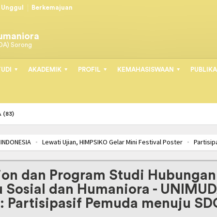
Unggul
Berkemajuan
Humaniora
DA) Sorong
UDI
AKADEMIK
PROFIL
KEMAHASISWAAN
PUBLIKA
 (83)
DONESIA
Lewati Ujian, HIMPSIKO Gelar Mini Festival Poster
Partisipasi
IMPSI-PB BERSINERGI
SOSIALISASI LSP-PSI, LANGKAH AWAL MAHASISW
tion dan Program Studi Hubungan
mu Sosial dan Humaniora - UNIMU
: Partisipasif Pemuda menuju SD