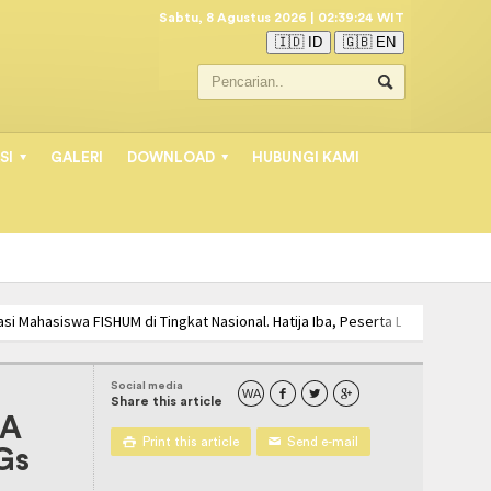
Sabtu, 8 Agustus 2026 | 02:39:25 WIT
🇮🇩 ID
🇬🇧 EN
SI
GALERI
DOWNLOAD
HUBUNGI KAMI
 Mahasiswa FISHUM di Tingkat Nasional. Hatija Iba, Peserta Lomba Menulis Pui
A PSIKOLOGI UNIMUDA MENUJU COMPETENCY BASED MANAGEMENT SYSTEM
Social media
WA



Share this article
DA

Print this article
✉
Send e-mail
Gs