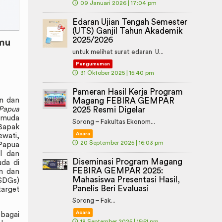
🕔
09 Januari 2026 | 17:04 pm
Edaran Ujian Tengah Semester
(UTS) Ganjil Tahun Akademik
2025/2026
lmu
untuk melihat surat edaran U...
Pengumuman
🕔
31 Oktober 2025 | 15:40 pm
Pameran Hasil Kerja Program
on dan
Magang FEBIRA GEMPAR
Papua
2025 Resmi Digelar
pemuda
Sorong – Fakultas Ekonom...
 Bapak
Acara
ewati,
🕔
20 September 2025 | 16:03 pm
 Papua
al dan
Diseminasi Program Magang
da di
FEBIRA GEMPAR 2025:
n dan
Mahasiswa Presentasi Hasil,
SDGs)
Panelis Beri Evaluasi
arget
Sorong – Fak...
Acara
ebagai
🕔
18 September 2025 | 15:51 pm