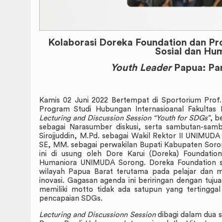
Kolaborasi Doreka Foundation dan Pr
Sosial dan H
Youth Leader
Papua: Par
Kamis 02 Juni 2022 Bertempat di Sportorium Prof.
Program Studi Hubungan Internasioanal Fakulta
Lecturing and Discussion Session “Youth for SDGs”
, b
sebagai Narasumber diskusi, serta sambutan-samb
Sirojjuddin, M.Pd. sebagai Wakil Rektor II UNIMUDA
SE, MM. sebagai perwakilan Bupati Kabupaten Soron
ini di usung oleh Dore Karui (Doreka) Foundatio
Humaniora UNIMUDA Sorong. Doreka Foundation 
wilayah Papua Barat terutama pada pelajar dan 
inovasi. Gagasan agenda ini beriringan dengan tu
memiliki motto tidak ada satupun yang tertinggal
pencapaian SDGs.
Lecturing and Discussionn Session
dibagi dalam dua se