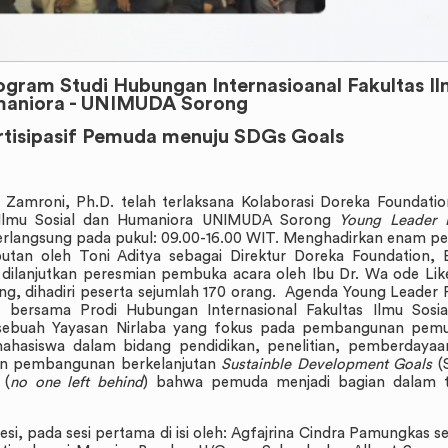
ogram Studi Hubungan Internasioanal Fakultas I
umaniora - UNIMUDA Sorong
tisipasif Pemuda menuju SDGs Goals
 Zamroni, Ph.D. telah terlaksana Kolaborasi Doreka Foundati
s Ilmu Sosial dan Humaniora UNIMUDA Sorong
Young Leader 
erlangsung pada pukul: 09.00-16.00 WIT. Menghadirkan enam 
utan oleh Toni Aditya sebagai Direktur Doreka Foundation,
 dilanjutkan peresmian pembuka acara oleh Ibu Dr. Wa ode Lik
g, dihadiri peserta sejumlah 170 orang. Agenda Young Leader
n bersama Prodi Hubungan Internasional Fakultas Ilmu Sosi
sebuah Yayasan Nirlaba yang fokus pada pembangunan pemu
mahasiswa dalam bidang pendidikan, penelitian, pemberdayaa
juan pembangunan berkelanjutan
Sustainble Development Goals
(
 (
no one left behind
) bahwa pemuda menjadi bagian dalam t
si, pada sesi pertama di isi oleh: Agfajrina Cindra Pamungkas s