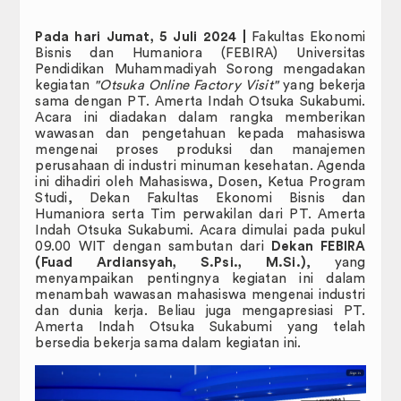
Badan Eksekutif Mahasiswa
Pada hari Jumat, 5 Juli 2024 |
Fakultas Ekonomi
Publikasi
Bisnis dan Humaniora (FEBIRA) Universitas
Pendidikan Muhammadiyah Sorong mengadakan
JIP Connectednees
kegiatan
"Otsuka Online Factory Visit"
yang bekerja
sama dengan PT. Amerta Indah Otsuka Sukabumi.
FAIR.
Acara ini diadakan dalam rangka memberikan
wawasan dan pengetahuan kepada mahasiswa
mengenai proses produksi dan manajemen
RENCANA INDUK PENELITIN (RIP)
perusahaan di industri minuman kesehatan. Agenda
ini dihadiri oleh Mahasiswa, Dosen, Ketua Program
RENOP dan RENSTRA
Studi, Dekan Fakultas Ekonomi Bisnis dan
Humaniora serta Tim perwakilan dari PT. Amerta
Indah Otsuka Sukabumi. Acara dimulai pada pukul
LAPORAN CAPAIAN MUTU PENDIDIKAN
09.00 WIT dengan sambutan dari
Dekan FEBIRA
(Fuad Ardiansyah, S.Psi., M.Si.)
, yang
Galeri
menyampaikan pentingnya kegiatan ini dalam
menambah wawasan mahasiswa mengenai industri
DOWNLOAD
dan dunia kerja. Beliau juga mengapresiasi PT.
Amerta Indah Otsuka Sukabumi yang telah
bersedia bekerja sama dalam kegiatan ini.
E-Certificate
Perpustakaan Digital