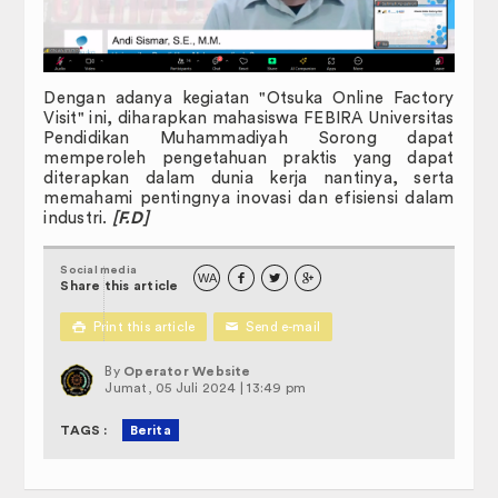
Dengan adanya kegiatan "Otsuka Online Factory
Visit" ini, diharapkan mahasiswa FEBIRA Universitas
Pendidikan Muhammadiyah Sorong dapat
memperoleh pengetahuan praktis yang dapat
diterapkan dalam dunia kerja nantinya, serta
memahami pentingnya inovasi dan efisiensi dalam
industri.
[F.D]
Social media
WA



Share this article

Print this article
✉
Send e-mail
By
Operator Website
Jumat, 05 Juli 2024 | 13:49 pm
TAGS :
Berita