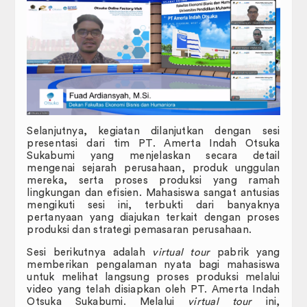
Pengurusan Surat
Panduan
Formulir
Surat Keputusan
Selanjutnya, kegiatan dilanjutkan dengan sesi
Hubungi Kami
presentasi dari tim PT. Amerta Indah Otsuka
Sukabumi yang menjelaskan secara detail
Pedoman dan Peraturan
mengenai sejarah perusahaan, produk unggulan
mereka, serta proses produksi yang ramah
lingkungan dan efisien. Mahasiswa sangat antusias
KUMPULAN SOP (STANDARD
mengikuti sesi ini, terbukti dari banyaknya
OPERATING PROCEDURE)
pertanyaan yang diajukan terkait dengan proses
produksi dan strategi pemasaran perusahaan.
Sesi berikutnya adalah
virtual tour
pabrik yang
memberikan pengalaman nyata bagi mahasiswa
untuk melihat langsung proses produksi melalui
video yang telah disiapkan oleh PT. Amerta Indah
Otsuka Sukabumi. Melalui
virtual tour
ini,