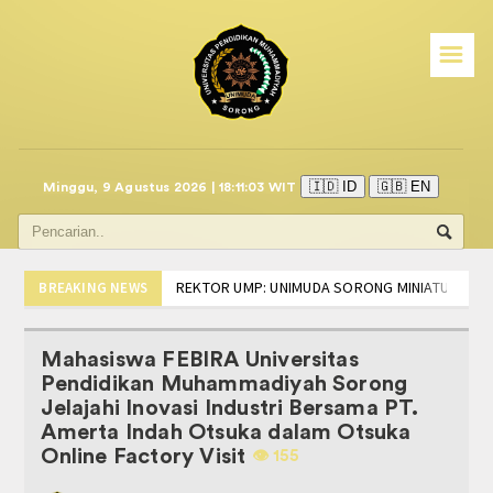
☰
Beranda
call center mitra i.saku
Program Studi
🇮🇩 ID
🇬🇧 EN
Minggu, 9 Agustus 2026 | 18:11:04 WIT
PSIKOLOGI
Manajemen
REKTOR UMP: UNIMUDA SORONG MINIATUR IND
BREAKING NEWS
Partisipasi Mahasiswa FISHUM di Tingkat Nasion
BISNIS DIGITAL
Edaran Akademik Tentang Kuliah Perdana Sem
Mahasiswa FEBIRA Universitas
DISKUSI RUU PROFESI PSIKOLOGI, HIMPSI-PB 
AKUNTANSI
Pendidikan Muhammadiyah Sorong
TEKEN MoU, PRODI PSIKOLOGI UNIMUDA DAN HI
Jelajahi Inovasi Industri Bersama PT.
SOSIALISASI LSP-PSI, LANGKAH AWAL MAHAS
AKADEMIK
Amerta Indah Otsuka dalam Otsuka
PELANTIKAN DAN RAPAT KERJA BADAN EKSEKUT
Online Factory Visit
👁️️ 155
PEDOMAN DAN PANDUAN
INFO BIRO ADMINISTRASI DAN AKADEMIK UNI