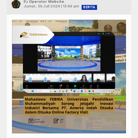
Administrasi Akademik Perkuliahan
By
Operator Website
JADWAL PERKULIAHAN
Jumat, 05 Juli 2024 | 13:49 pm
BERITA
SK PENASIHAT AKADEMIK
FORM PENGAJUAN MAHASISWA
Profil
Selayang Pandang
Visi & Misi
Sasaran dan Tujuan
Struktur Organisasi
Kemahasiswaan
Dewan Perwakilan Mahasiswa