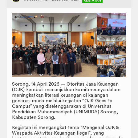
Administrasi Akademik Perkuliahan
KEGIATAN
JADWAL PERKULIAHAN
SK PENASIHAT AKADEMIK
FORM PENGAJUAN MAHASISWA
Profil
Selayang Pandang
Visi & Misi
Sorong, 14 April 2026 — Otoritas Jasa Keuangan
Sasaran dan Tujuan
(OJK) kembali menunjukkan komitmennya dalam
meningkatkan literasi keuangan di kalangan
Struktur Organisasi
generasi muda melalui kegiatan “OJK Goes to
Campus” yang diselenggarakan di Universitas
Pendidikan Muhammadiyah (UNIMUDA) Sorong,
Kemahasiswaan
Kabupaten Sorong.
Dewan Perwakilan Mahasiswa
Kegiatan ini mengangkat tema “Mengenal OJK &
Waspada Aktivitas Keuangan Ilegal”, yang