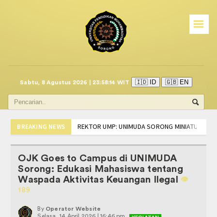
☰
Beranda
call center mitra i.saku
Program Studi
🇮🇩 ID
🇬🇧 EN
Sabtu, 8 Agustus 2026 | 23:58:14 WIT
PSIKOLOGI
Manajemen
REKTOR UMP: UNIMUDA SORONG MINIATUR IND
BREAKING NEWS
Partisipasi Mahasiswa FISHUM di Tingkat Nasion
BISNIS DIGITAL
Edaran Akademik Tentang Kuliah Perdana Sem
OJK Goes to Campus di UNIMUDA
DISKUSI RUU PROFESI PSIKOLOGI, HIMPSI-PB 
AKUNTANSI
Sorong: Edukasi Mahasiswa tentang
TEKEN MoU, PRODI PSIKOLOGI UNIMUDA DAN HI
Waspada Aktivitas Keuangan Ilegal
👁️️
SOSIALISASI LSP-PSI, LANGKAH AWAL MAHAS
AKADEMIK
189
PELANTIKAN DAN RAPAT KERJA BADAN EKSEKUT
PEDOMAN DAN PANDUAN
INFO BIRO ADMINISTRASI DAN AKADEMIK UNI
By
Operator Website
Selasa, 14 April 2026 | 16:46 pm