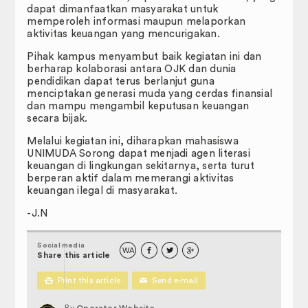
dapat dimanfaatkan masyarakat untuk
Pengurusan Surat
memperoleh informasi maupun melaporkan
aktivitas keuangan yang mencurigakan.
Panduan
Pihak kampus menyambut baik kegiatan ini dan
berharap kolaborasi antara OJK dan dunia
Formulir
pendidikan dapat terus berlanjut guna
menciptakan generasi muda yang cerdas finansial
dan mampu mengambil keputusan keuangan
Surat Keputusan
secara bijak.
Hubungi Kami
Melalui kegiatan ini, diharapkan mahasiswa
UNIMUDA Sorong dapat menjadi agen literasi
keuangan di lingkungan sekitarnya, serta turut
Pedoman dan Peraturan
berperan aktif dalam memerangi aktivitas
keuangan ilegal di masyarakat.
KUMPULAN SOP (STANDARD
OPERATING PROCEDURE)
-J.N
Social media
WA



Share this article

Print this article
✉
Send e-mail
By
Operator Website