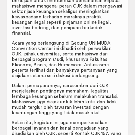
bertujuan untuk memberikan pemahaman kepada
Badan Eksekutif Mahasiswa
mahasiswa mengenai peran OJK dalam mengawasi
sektor jasa keuangan sekaligus meningkatkan
Publikasi
kewaspadaan terhadap maraknya praktik
keuangan ilegal seperti pinjaman online ilegal,
JIP Connectednees
investasi bodong, dan penipuan berkedok
finansial.
FAIR.
Acara yang berlangsung di Gedung UNIMUDA
Convention Center ini dihadiri oleh perwakilan
RENCANA INDUK PENELITIN (RIP)
OJK, pihak universitas, serta mahasiswa dari
berbagai program studi, khususnya Fakultas
Ekonomi, Bisnis, dan Humaniora. Antusiasme
RENOP dan RENSTRA
peserta terlihat dari banyaknya pertanyaan yang
diajukan selama sesi diskusi berlangsung.
LAPORAN CAPAIAN MUTU PENDIDIKAN
Dalam pemaparannya, narasumber dari OJK
menjelaskan pentingnya memahami legalitas
Galeri
lembaga keuangan sebelum melakukan transaksi.
Mahasiswa juga diajak untuk lebih kritis dan tidak
DOWNLOAD
mudah tergiur oleh tawaran investasi dengan
keuntungan tinggi yang tidak masuk akal.
E-Certificate
Selain itu, kegiatan ini juga memperkenalkan
berbagai layanan dan kanal pengaduan yang
Perpustakaan Digital
disediakan oleh OJK, seperti Kontak OJK 157, yang