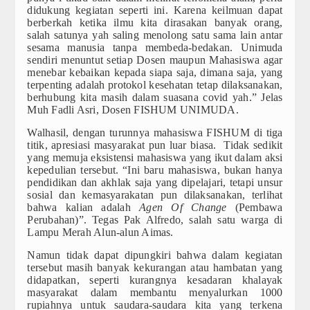
didukung kegiatan seperti ini. Karena keilmuan dapat
berberkah ketika ilmu kita dirasakan banyak orang,
salah satunya yah saling menolong satu sama lain antar
sesama manusia tanpa membeda-bedakan. Unimuda
sendiri menuntut setiap Dosen maupun Mahasiswa agar
menebar kebaikan kepada siapa saja, dimana saja, yang
terpenting adalah protokol kesehatan tetap dilaksanakan,
berhubung kita masih dalam suasana covid yah.” Jelas
Muh Fadli Asri, Dosen FISHUM UNIMUDA.
Walhasil, dengan turunnya mahasiswa FISHUM di tiga
titik, apresiasi masyarakat pun luar biasa. Tidak sedikit
yang memuja eksistensi mahasiswa yang ikut dalam aksi
kepedulian tersebut. “Ini baru mahasiswa, bukan hanya
pendidikan dan akhlak saja yang dipelajari, tetapi unsur
sosial dan kemasyarakatan pun dilaksanakan, terlihat
bahwa kalian adalah
Agen Of Change
(Pembawa
Perubahan)”. Tegas Pak Alfredo, salah satu warga di
Lampu Merah Alun-alun Aimas.
Namun tidak dapat dipungkiri bahwa dalam kegiatan
tersebut masih banyak kekurangan atau hambatan yang
didapatkan, seperti kurangnya kesadaran khalayak
masyarakat dalam membantu menyalurkan 1000
rupiahnya untuk saudara-saudara kita yang terkena