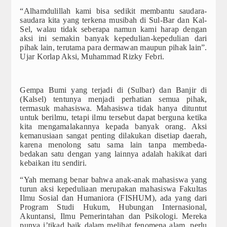
“Alhamdulillah kami bisa sedikit membantu saudara-
Pengurusan Surat
saudara kita yang terkena musibah di Sul-Bar dan Kal-
Sel, walau tidak seberapa namun kami harap dengan
Panduan
aksi ini semakin banyak kepedulian-kepedulian dari
pihak lain, terutama para dermawan maupun pihak lain”.
Ujar Korlap Aksi, Muhammad Rizky Febri.
Formulir
Surat Keputusan
Gempa Bumi yang terjadi di (Sulbar) dan Banjir di
(Kalsel) tentunya menjadi perhatian semua pihak,
Hubungi Kami
termasuk mahasiswa. Mahasiswa tidak hanya dituntut
untuk berilmu, tetapi ilmu tersebut dapat berguna ketika
Pedoman dan Peraturan
kita mengamalakannya kepada banyak orang. Aksi
kemanusiaan sangat penting dilakukan disetiap daerah,
karena menolong satu sama lain tanpa membeda-
KUMPULAN SOP (STANDARD
bedakan satu dengan yang lainnya adalah hakikat dari
OPERATING PROCEDURE)
kebaikan itu sendiri.
“Yah memang benar bahwa anak-anak mahasiswa yang
turun aksi kepeduliaan merupakan mahasiswa Fakultas
Ilmu Sosial dan Humaniora (FISHUM), ada yang dari
Program Studi Hukum, Hubungan Internasional,
Akuntansi, Ilmu Pemerintahan dan Psikologi. Mereka
punya i’tikad baik dalam melihat fenomena alam, perlu