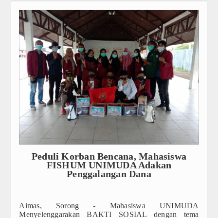
Administrasi Akademik Perkuliahan
JADWAL PERKULIAHAN
SK PENASIHAT AKADEMIK
FORM PENGAJUAN MAHASISWA
Profil
Selayang Pandang
Visi & Misi
Sasaran dan Tujuan
Peduli Korban Bencana, Mahasiswa
Struktur Organisasi
FISHUM UNIMUDA Adakan
Penggalangan Dana
Kemahasiswaan
Dewan Perwakilan Mahasiswa
Aimas, Sorong - Mahasiswa UNIMUDA
Menyelenggarakan BAKTI SOSIAL dengan tema