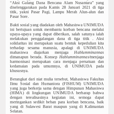
Badan Eksekutif Mahasiswa
“Aksi Galang Dana Bencana Alam Nusantara” yang
diselenggarakan pada Kamis 28 Januari 2021 di tiga
titik, yakni Pasar Pagi, Lampu Merah Alun-alun dan
Publikasi
Pasar Sore.
JIP Connectednees
Bakti sosial yang diadakan oleh Mahasiswa UNIMUDA
ini bertujuan untuk membantu korban bencana melalui
FAIR.
upaya-upaya yang dapat diberikan, salah satunya ialah
melakukan penggalangan dana di tiga titik . Aksi
solidaritas ini merupakan suatu bentuk kepedulian kita
RENCANA INDUK PENELITIN (RIP)
terhadap sesama manusia, apalagi di UNIMUDA
mahasiswa diajarkan menjaga
Hablumminannas
RENOP dan RENSTRA
dimanapun berada. Konsep
Hablumminannas/
menjaga
harmonisasi merupakan cara menjaga persatuan dan
kedamaian pada umumnya, di UNIMUDA pada
LAPORAN CAPAIAN MUTU PENDIDIKAN
khususnya.
Galeri
Berangkat dari niat mulia tersebut, Mahasiswa Fakultas
Ilmu Sosial dan Humaniora (FISHUM) UNIMUDA
yang juga berkerja sama dengan Himpunan Mahasiswa
DOWNLOAD
(HIMA) di lingkungan UNIMUDA berharap bahwa
dengan terealisasinya kegiatan ini, semoga dapat
E-Certificate
meringankan sedikit beban para korban bencana, baik
yang di Sulawesi Barat maupun yang di Kalimantan
Perpustakaan Digital
Selatan.