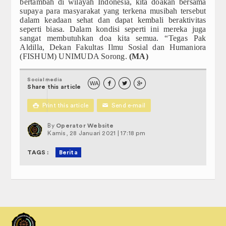
bertambah di wilayah Indonesia, kita doakan bersama
supaya para masyarakat yang terkena musibah tersebut
dalam keadaan sehat dan dapat kembali beraktivitas
seperti biasa. Dalam kondisi seperti ini mereka juga
sangat membutuhkan doa kita semua. “Tegas Pak
Aldilla, Dekan Fakultas Ilmu Sosial dan Humaniora
(FISHUM) UNIMUDA Sorong.
(MA)
Social media
WA



Share this article

Print this article
✉
Send e-mail
By
Operator Website
Kamis, 28 Januari 2021 | 17:18 pm
TAGS :
Berita