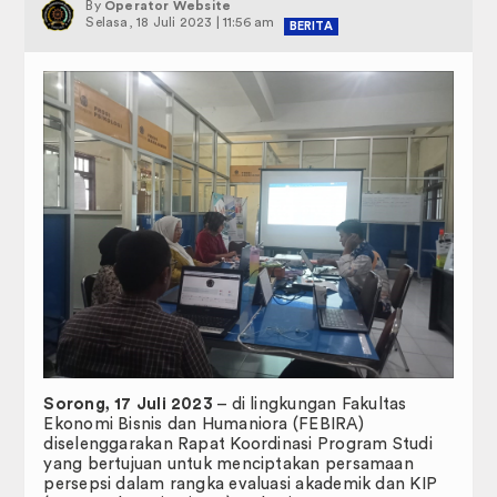
Administrasi Akademik Perkuliahan
By
Operator Website
JADWAL PERKULIAHAN
Selasa, 18 Juli 2023 | 11:56 am
BERITA
SK PENASIHAT AKADEMIK
FORM PENGAJUAN MAHASISWA
Profil
Selayang Pandang
Visi & Misi
Sasaran dan Tujuan
Struktur Organisasi
Sorong, 17 Juli 2023
– di lingkungan Fakultas
Kemahasiswaan
Ekonomi Bisnis dan Humaniora (FEBIRA)
diselenggarakan Rapat Koordinasi Program Studi
Dewan Perwakilan Mahasiswa
yang bertujuan untuk menciptakan persamaan
persepsi dalam rangka evaluasi akademik dan KIP