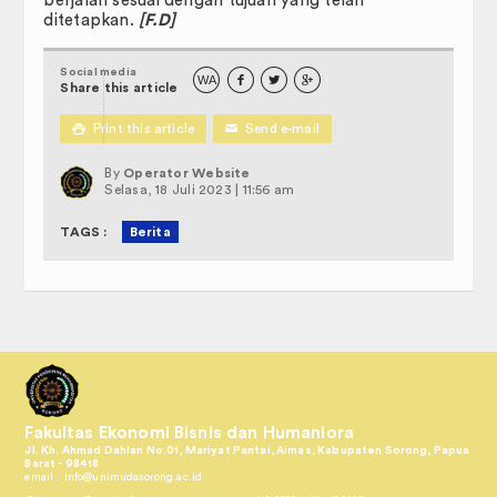
berjalan sesuai dengan tujuan yang telah
ditetapkan.
[F.D]
Social media
WA



Share this article

Print this article
✉
Send e-mail
By
Operator Website
Selasa, 18 Juli 2023 | 11:56 am
TAGS :
Berita
Fakultas Ekonomi Bisnis dan Humaniora
Jl. Kh. Ahmad Dahlan No.01, Mariyat Pantai, Aimas, Kabupaten Sorong, Papua
Barat - 98418
email :
info@unimudasorong.ac.id