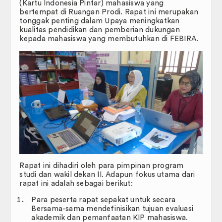
Badan Eksekutif Mahasiswa
(Kartu Indonesia Pintar) mahasiswa yang
bertempat di Ruangan Prodi. Rapat ini merupakan
tonggak penting dalam Upaya meningkatkan
Publikasi
kualitas pendidikan dan pemberian dukungan
kepada mahasiswa yang membutuhkan di FEBIRA.
JIP Connectednees
FAIR.
RENCANA INDUK PENELITIN (RIP)
RENOP dan RENSTRA
LAPORAN CAPAIAN MUTU PENDIDIKAN
Galeri
Rapat ini dihadiri oleh para pimpinan program
DOWNLOAD
studi dan wakil dekan II. Adapun fokus utama dari
rapat ini adalah sebagai berikut:
E-Certificate
Para peserta rapat sepakat untuk secara
Bersama-sama mendefinisikan tujuan evaluasi
Perpustakaan Digital
akademik dan pemanfaatan KIP mahasiswa.