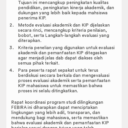
Tujuan ini mencangkup peningkatan kualitas
pendidikan, peningkatan kinerja akademik, dan
Pengurusan Surat
dukungan yang lebih baik kepada mahsiswa
penerima KIP.
Panduan
Metode evaluasi akademik dan KIP dijelaskan
secara rinci, mencangkup kriteria penilaian,
Formulir
bobot, serta Langkah-langkah evaluasi yang
diterapkan.
Surat Keputusan
Kriteria penelian yang digunakan untuk evaluasi
akademik dan pemanfaatan KIP ditegaskan
Hubungi Kami
agar menjadi jelas dab dapat diakses oleh
semua pihak terkait.
Pedoman dan Peraturan
Para peserta rapat sepakat untuk terus
berdiskusi seccara berkala dan mengevaluasi
proses evaluasi akademik serta pemanfaatan
KUMPULAN SOP (STANDARD
KIP mahasiswa untuk memastikan bahwa
OPERATING PROCEDURE)
proses ini selalu ditingkatkan.
Rapat koordinasi program studi dilingkungan
FEBIRA ini diharapkan dapat menciptakan
lingkungan yang lebih adil, transparan, dan
mendukung bagi mahasiswa, serta memastikan
bahwa evaluasi akademik dan pemanfaatan KIP