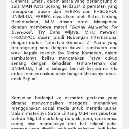
Badan Eksekutif Mahasiswa
Generasi Emas”, dalam acara yang berlangsung di
aula MAN Kota Sorong terdapat 2 pemateri yang
merupakan dosen dari FEBIRA dan FHSOSPOL
Publikasi
UNIMUDA. FEBIRA diwakilkan oleh Satria Lintang
Rachmadana, M.M dosen prodi Manajemen
JIP Connectednees
dengan membawa materi “
Digital Marketing For
Everyone
”, Try Danu Wijaya, M.H.I mewakili
FHSOSPOL dosen prodi Hubungan Internasional
FAIR.
dengan materi “Lifestyle Generasi Z” Acara yang
berlangsung seru dengan diawali sambutan dari
RENCANA INDUK PENELITIN (RIP)
wakil kepala sekolah Ibu Nining Komariah, dalam
sambutanya beliau mengatakan “saya cukup
RENOP dan RENSTRA
senang dengan kehadiran teman-teman dari
UNIMUDA, hal ini sebagai bentuk kerjasama kita
untuk mencerdaskan anak bangsa khususnya anak-
LAPORAN CAPAIAN MUTU PENDIDIKAN
anak Papua”.
Galeri
Kemudian berlanjut ke pemateri pertama yang
DOWNLOAD
dimana menyampaikan mengenai menariknya
menggunakan sosial media untuk merintis usaha.
E-Certificate
Dalam materinya Satria Lintang M.M menyebutkan
bahwa “digital marketing itu unik, seru, dan semua
orang bisa memulainya dari hal tekecil yakni
Perpustakaan Digital