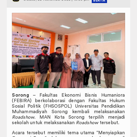
Administrasi Akademik Perkuliahan
BERITA
JADWAL PERKULIAHAN
SK PENASIHAT AKADEMIK
FORM PENGAJUAN MAHASISWA
Profil
Selayang Pandang
Visi & Misi
Sasaran dan Tujuan
Sorong
– Fakultas Ekonomi Bisnis Humaniora
Struktur Organisasi
(FEBIRA) berkolaborasi dengan Fakultas Hukum
Sosial Politik (FHSOSPOL) Universitas Pendidikan
Kemahasiswaan
Muhammadiyah Sorong kembali melaksanakan
Roadshow
. MAN Kota Sorong terpilih menjadi
sekolah untuk melaksanakan
Roadshow
tersebut.
Dewan Perwakilan Mahasiswa
Acara tersebut memiliki tema utama “Menyiapkan