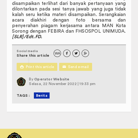
disampaikan terlihat dari banyak pertanyaan yang
dilontarkan pada sesi tanya jawab yang juga tidak
kalah seru ketika materi disampaikan. Serangkaian
acara diakhiri dengan foto bersama dan
penyerahan piagam kerjasama antara MAN Kota
Sorong dengan FEBIRA dan FHSOSPOL UNIMUDA.
[SLR]/Edt.FD.
Social media
WA



Share this article

Print this article
✉
Send e-mail
By
Operator Website
Selasa, 22 November 2022 | 19:33 pm
TAGS :
Berita