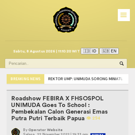
☰
Beranda
call center mitra i.saku
Program Studi
🇮🇩 ID
🇬🇧 EN
Sabtu, 8 Agustus 2026 | 11:10:20 WIT
PSIKOLOGI
Manajemen
REKTOR UMP: UNIMUDA SORONG MINIATUR IND
BREAKING NEWS
Partisipasi Mahasiswa FISHUM di Tingkat Nasion
BISNIS DIGITAL
Edaran Akademik Tentang Kuliah Perdana Sem
Roadshow FEBIRA X FHSOSPOL
DISKUSI RUU PROFESI PSIKOLOGI, HIMPSI-PB 
AKUNTANSI
UNIMUDA Goes To School :
TEKEN MoU, PRODI PSIKOLOGI UNIMUDA DAN HI
Pembekalan Calon Generasi Emas
SOSIALISASI LSP-PSI, LANGKAH AWAL MAHAS
AKADEMIK
Putra Putri Terbaik Papua
👁️️ 294
PELANTIKAN DAN RAPAT KERJA BADAN EKSEKUT
PEDOMAN DAN PANDUAN
INFO BIRO ADMINISTRASI DAN AKADEMIK UNI
By
Operator Website
Selasa, 22 November 2022 | 19:33 pm