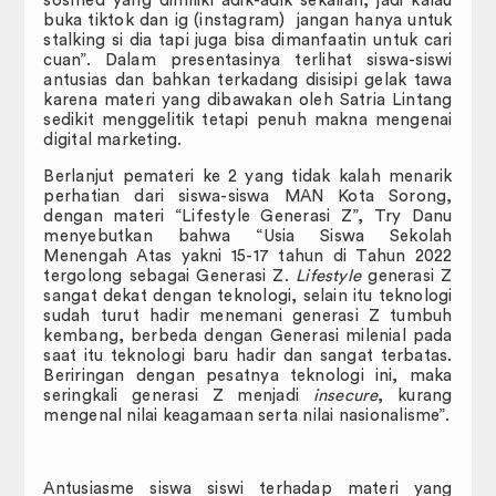
sosmed yang dimiliki adik-adik sekalian, jadi kalau
buka tiktok dan ig (instagram) jangan hanya untuk
Pengurusan Surat
stalking si dia tapi juga bisa dimanfaatin untuk cari
cuan”. Dalam presentasinya terlihat siswa-siswi
Panduan
antusias dan bahkan terkadang disisipi gelak tawa
karena materi yang dibawakan oleh Satria Lintang
sedikit menggelitik tetapi penuh makna mengenai
Formulir
digital marketing.
Surat Keputusan
Berlanjut pemateri ke 2 yang tidak kalah menarik
perhatian dari siswa-siswa MAN Kota Sorong,
dengan materi “Lifestyle Generasi Z”, Try Danu
Hubungi Kami
menyebutkan bahwa “Usia Siswa Sekolah
Menengah Atas yakni 15-17 tahun di Tahun 2022
Pedoman dan Peraturan
tergolong sebagai Generasi Z.
Lifestyle
generasi Z
sangat dekat dengan teknologi, selain itu teknologi
KUMPULAN SOP (STANDARD
sudah turut hadir menemani generasi Z tumbuh
OPERATING PROCEDURE)
kembang, berbeda dengan Generasi milenial pada
saat itu teknologi baru hadir dan sangat terbatas.
Beriringan dengan pesatnya teknologi ini, maka
seringkali generasi Z menjadi
insecure
, kurang
mengenal nilai keagamaan serta nilai nasionalisme”.
Antusiasme siswa siswi terhadap materi yang