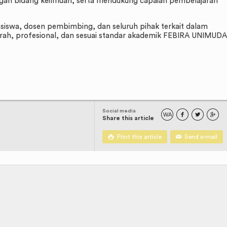
gan bidang keilmuan, serta mendukung capaian pembelajaran
asiswa, dosen pembimbing, dan seluruh pihak terkait dalam
ah, profesional, dan sesuai standar akademik FEBIRA UNIMUDA
Social media
WA



Share this article

Print this article
✉
Send e-mail