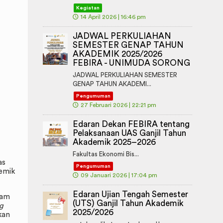
Kegiatan
🕔
14 April 2026 | 16:46 pm
JADWAL PERKULIAHAN
SEMESTER GENAP TAHUN
AKADEMIK 2025/2026
FEBIRA - UNIMUDA SORONG
JADWAL PERKULIAHAN SEMESTER
GENAP TAHUN AKADEMI...
Pengumuman
🕔
27 Februari 2026 | 22:21 pm
Edaran Dekan FEBIRA tentang
Pelaksanaan UAS Ganjil Tahun
Akademik 2025–2026
Fakultas Ekonomi Bis...
as
Pengumuman
demik
🕔
09 Januari 2026 | 17:04 pm
Edaran Ujian Tengah Semester
lam
(UTS) Ganjil Tahun Akademik
g
2025/2026
kan