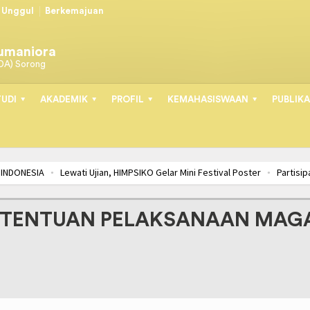
Unggul
Berkemajuan
Humaniora
DA) Sorong
UDI
AKADEMIK
PROFIL
KEMAHASISWAAN
PUBLIKA
 INDONESIA
Lewati Ujian, HIMPSIKO Gelar Mini Festival Poster
Partisip
N HIMPSI-PB BERSINERGI
SOSIALISASI LSP-PSI, LANGKAH AWAL MAHAS
KETENTUAN PELAKSANAAN MA