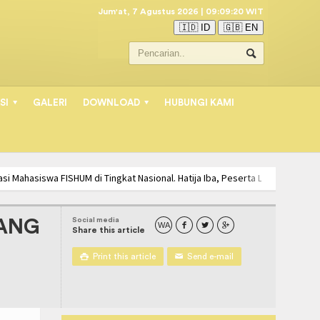
Jum'at, 7 Agustus 2026 | 09:09:21 WIT
🇮🇩 ID
🇬🇧 EN
SI
GALERI
DOWNLOAD
HUBUNGI KAMI
asi Mahasiswa FISHUM di Tingkat Nasional. Hatija Iba, Peserta Lomba Menulis
ISWA PSIKOLOGI UNIMUDA MENUJU COMPETENCY BASED MANAGEMENT SYSTEM
Social media
GANG
WA



Share this article

Print this article
✉
Send e-mail