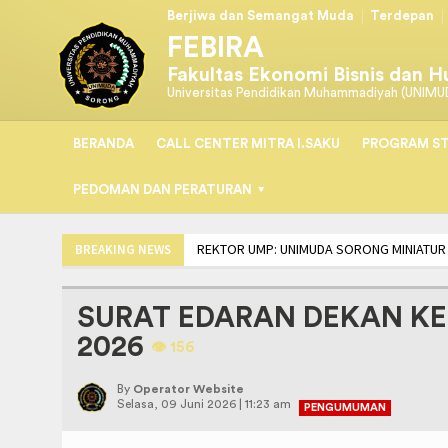
Berjiwa dan Semangat Muda
Terdepan
FEBIRA
Fakultas Ekonomi Bisnis dan 
Universitas Pendidikan Muhammadiyah (UNIMU
BERANDA
CALL CENTER MITRA I.SAKU
PROGRAM ST
PEDOMAN DAN PERATURAN
REKTOR UMP: UNIMUDA SORONG MINIATUR
BREAKING NEWS
TEKEN MoU, PRODI PSIKOLOGI UNIMUDA DA
SURAT EDARAN DEKAN 
2026
👁️️ 156
By
Operator Website
Selasa, 09 Juni 2026 | 11:23 am
PENGUMUMAN