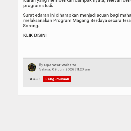
luaran yang memberikan dampak nyata, relevan den
program studi.
Surat edaran ini diharapkan menjadi acuan bagi mah
melaksanakan Program Magang Berdaya secara terar
Sorong.
KLIK DISINI
By
Operator Website
Selasa, 09 Juni 2026 | 11:23 am
TAGS :
Pengumuman