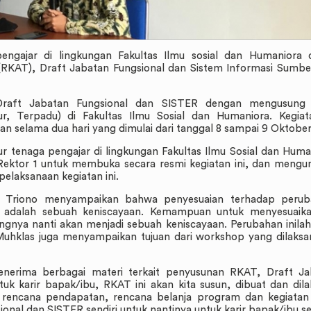
ngajar di lingkungan Fakultas Ilmu sosial dan Humaniora 
RKAT), Draft Jabatan Fungsional dan Sistem Informasi Sumb
raft Jabatan Fungsional dan SISTER dengan mengusung
r, Terpadu) di Fakultas Ilmu Sosial dan Humaniora. Kegiata
 selama dua hari yang dimulai dari tanggal 8 sampai 9 Oktober
sur tenaga pengajar di lingkungan Fakultas Ilmu Sosial dan Huma
ektor 1 untuk membuka secara resmi kegiatan ini, dan meng
elaksanaan kegiatan ini.
s Triono menyampaikan bahwa penyesuaian terhadap perub
a adalah sebuah keniscayaan. Kemampuan untuk menyesuaikan
gnya nanti akan menjadi sebuah keniscayaan. Perubahan inila
. Muhklas juga menyampaikan tujuan dari workshop yang dilaks
 menerima berbagai materi terkait penyusunan RKAT, Draft J
k karir bapak/ibu, RKAT ini akan kita susun, dibuat dan dil
 rencana pendapatan, rencana belanja program dan kegiatan 
nal dan SISTER sendiri untuk nantinya untuk karir bapak/ibu s