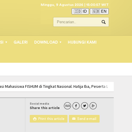
Minggu, 9 Agustus 2026 | 15:00:58 WIT
🇮🇩 ID
🇬🇧 EN
SI
GALERI
DOWNLOAD
HUBUNGI KAMI
asi Mahasiswa FISHUM di Tingkat Nasional. Hatija Iba, Peserta Lomba Menulis 
ISWA PSIKOLOGI UNIMUDA MENUJU COMPETENCY BASED MANAGEMENT SYSTEM
Social media
WA



Share this article

Print this article
✉
Send e-mail