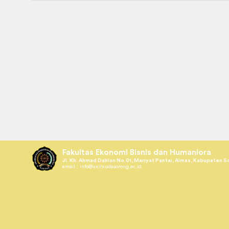
Fakultas Ekonomi Bisnis dan Humaniora
Jl. Kh. Ahmad Dahlan No.01, Mariyat Pantai, Aimas, Kabupaten S
email :
info@unimudasorong.ac.id