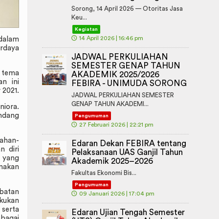
Sorong, 14 April 2026 — Otoritas Jasa
Keu...
Kegiatan
🕔
14 April 2026 | 16:46 pm
dalam
erdaya
JADWAL PERKULIAHAN
SEMESTER GENAP TAHUN
 tema
AKADEMIK 2025/2026
n ini
FEBIRA - UNIMUDA SORONG
 2021.
JADWAL PERKULIAHAN SEMESTER
GENAP TAHUN AKADEMI...
niora.
undang
Pengumuman
🕔
27 Februari 2026 | 22:21 pm
ahan-
Edaran Dekan FEBIRA tentang
 diri
Pelaksanaan UAS Ganjil Tahun
h yang
Akademik 2025–2026
anakan
Fakultas Ekonomi Bis...
Pengumuman
abatan
🕔
09 Januari 2026 | 17:04 pm
akukan
serta
Edaran Ujian Tengah Semester
ebagai