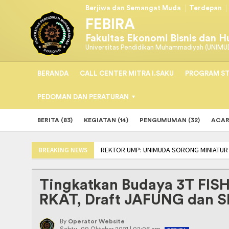
Berjiwa dan Semangat Muda
Terdepan
FEBIRA
Fakultas Ekonomi Bisnis dan 
Universitas Pendidikan Muhammadiyah (UNIMU
BERANDA
CALL CENTER MITRA I.SAKU
PROGRAM ST
PEDOMAN DAN PERATURAN
BERITA (83)
KEGIATAN (14)
PENGUMUMAN (32)
ACAR
REKTOR UMP: UNIMUDA SORONG MINIATUR 
BREAKING NEWS
TEKEN MoU, PRODI PSIKOLOGI UNIMUDA DA
Tingkatkan Budaya 3T FIS
RKAT, Draft JAFUNG dan S
By
Operator Website