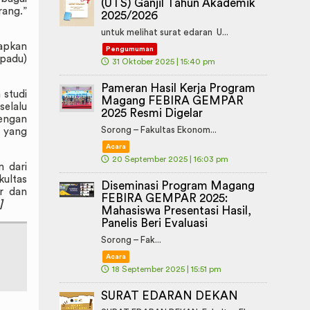
(UTS) Ganjil Tahun Akademik
ang.”
2025/2026
untuk melihat surat edaran U...
kapkan
Pengumuman
rpadu)
🕔
31 Oktober 2025 | 15:40 pm
Pameran Hasil Kerja Program
 studi
Magang FEBIRA GEMPAR
elalu
2025 Resmi Digelar
dengan
Sorong – Fakultas Ekonom...
o yang
Acara
🕔
20 September 2025 | 16:03 pm
m dari
kultas
Diseminasi Program Magang
ur dan
FEBIRA GEMPAR 2025:
]
Mahasiswa Presentasi Hasil,
Panelis Beri Evaluasi
Sorong – Fak...
Acara
🕔
18 September 2025 | 15:51 pm
SURAT EDARAN DEKAN