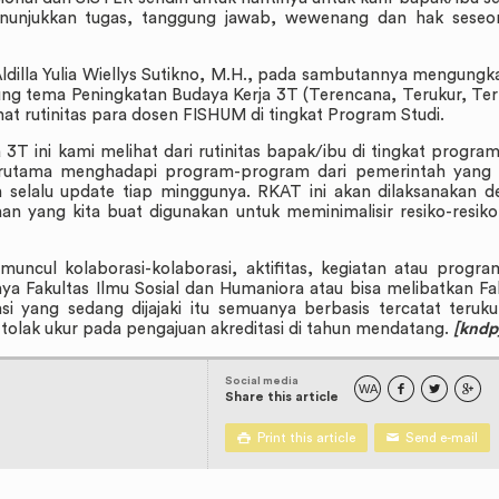
nunjukkan tugas, tanggung jawab, wewenang dan hak seseor
ldilla Yulia Wiellys Sutikno, M.H., pada sambutannya mengung
ng tema Peningkatan Budaya Kerja 3T (Terencana, Terukur, Te
ihat rutinitas para dosen FISHUM di tingkat Program Studi.
 ini kami melihat dari rutinitas bapak/ibu di tingkat program
rutama menghadapi program-program dari pemerintah yang s
selalu update tiap minggunya. RKAT ini akan dilaksanakan 
n yang kita buat digunakan untuk meminimalisir resiko-resik
muncul kolaborasi-kolaborasi, aktifitas, kegiatan atau progra
a Fakultas Ilmu Sosial dan Humaniora atau bisa melibatkan Fa
asi yang sedang dijajaki itu semuanya berbasis tercatat teruk
 tolak ukur pada pengajuan akreditasi di tahun mendatang.
[kndp
Social media
WA



Share this article

Print this article
✉
Send e-mail