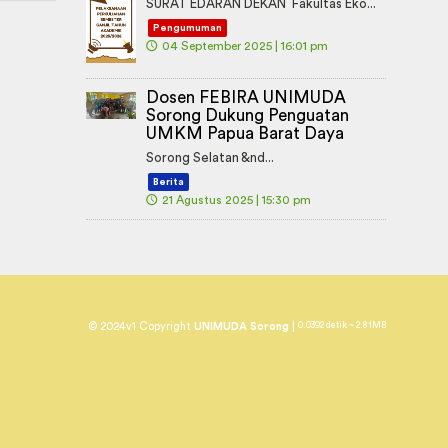
SURAT EDARAN DEKAN Fakultas Eko...
Pengumuman
🕔
04 September 2025 | 16:01 pm
Dosen FEBIRA UNIMUDA
Sorong Dukung Penguatan
UMKM Papua Barat Daya
Sorong Selatan &nd...
Berita
🕔
21 Agustus 2025 | 15:30 pm
© 2024v1 Copyright
UNIMUDA Sorong
|
0.0392 detik ~ 2.81MB