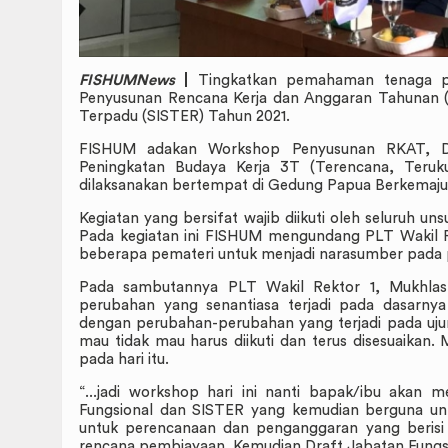
FISHUMNews
|
Tingkatkan pemahaman tenaga pe
Penyusunan Rencana Kerja dan Anggaran Tahunan (
Terpadu (SISTER) Tahun 2021.
FISHUM adakan Workshop Penyusunan RKAT, D
Peningkatan Budaya Kerja 3T (Terencana, Teruku
dilaksanakan bertempat di Gedung Papua Berkemajuan
Kegiatan yang bersifat wajib diikuti oleh seluruh un
Pada kegiatan ini FISHUM mengundang PLT Wakil R
beberapa pemateri untuk menjadi narasumber pada p
Pada sambutannya PLT Wakil Rektor 1, Mukhla
perubahan yang senantiasa terjadi pada dasarny
dengan perubahan-perubahan yang terjadi pada ujun
mau tidak mau harus diikuti dan terus disesuaikan
pada hari itu.
“...jadi workshop hari ini nanti bapak/ibu akan
Fungsional dan SISTER yang kemudian berguna untu
untuk perencanaan dan penganggaran yang berisi
rencana pembiayaan. Kemudian Draft Jabatan Fungsio