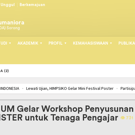
Unggul
Berkemajuan
Humaniora
DA) Sorong
UDI
AKADEMIK
PROFIL
KEMAHASISWAAN
PUBLIKA
A (2)
INDONESIA
Lewati Ujian, HIMPSIKO Gelar Mini Festival Poster
Partisip
N HIMPSI-PB BERSINERGI
SOSIALISASI LSP-PSI, LANGKAH AWAL MAHAS
HUM Gelar Workshop Penyusunan
ISTER untuk Tenaga Pengajar
👁️️ 731