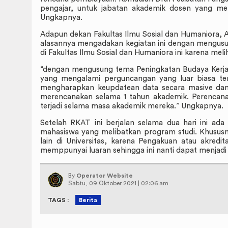
pengajar, untuk jabatan akademik dosen yang me
Ungkapnya.
Adapun dekan Fakultas Ilmu Sosial dan Humaniora, A
alasannya mengadakan kegiatan ini dengan mengusu
di Fakultas Ilmu Sosial dan Humaniora ini karena mel
“dengan mengusung tema Peningkatan Budaya Kerja 3T
yang mengalami perguncangan yang luar biasa te
mengharapkan keupdatean data secara masive dan 
merencanakan selama 1 tahun akademik. Perencanaa
terjadi selama masa akademik mereka.” Ungkapnya.
Setelah RKAT ini berjalan selama dua hari ini ada 
mahasiswa yang melibatkan program studi. Khususny
lain di Universitas, karena Pengakuan atau akredit
memppunyai luaran sehingga ini nanti dapat menjadi
By
Operator Website
Sabtu, 09 Oktober 2021 | 02:06 am
TAGS :
Berita