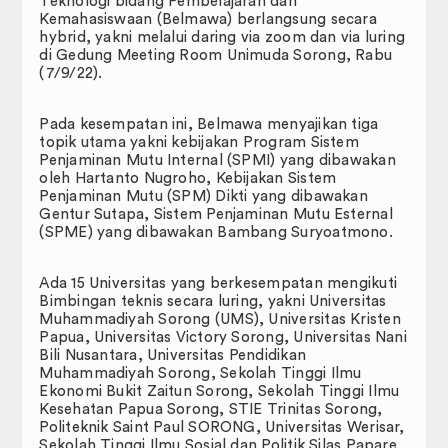
Teknologi bidang Pembelajaran dan
Kemahasiswaan (Belmawa) berlangsung secara
Pengurusan Surat
hybrid, yakni melalui daring via zoom dan via luring
di Gedung Meeting Room Unimuda Sorong, Rabu
Panduan
(7/9/22).
Formulir
Pada kesempatan ini, Belmawa menyajikan tiga
topik utama yakni kebijakan Program Sistem
Surat Keputusan
Penjaminan Mutu Internal (SPMI) yang dibawakan
oleh Hartanto Nugroho, Kebijakan Sistem
Penjaminan Mutu (SPM) Dikti yang dibawakan
Hubungi Kami
Gentur Sutapa, Sistem Penjaminan Mutu Esternal
(SPME) yang dibawakan Bambang Suryoatmono.
Pedoman dan Peraturan
Ada 15 Universitas yang berkesempatan mengikuti
KUMPULAN SOP (STANDARD
Bimbingan teknis secara luring, yakni Universitas
OPERATING PROCEDURE)
Muhammadiyah Sorong (UMS), Universitas Kristen
Papua, Universitas Victory Sorong, Universitas Nani
Bili Nusantara, Universitas Pendidikan
Muhammadiyah Sorong, Sekolah Tinggi Ilmu
Ekonomi Bukit Zaitun Sorong, Sekolah Tinggi Ilmu
Kesehatan Papua Sorong, STIE Trinitas Sorong,
Politeknik Saint Paul SORONG, Universitas Werisar,
Sekolah Tinggi Ilmu Sosial dan Politik Silas Papare