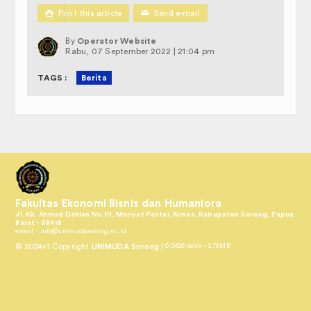

Print this article
✉
Send e-mail
By
Operator Website
Rabu, 07 September 2022 | 21:04 pm
TAGS :
Berita
Fakultas Ekonomi Bisnis dan Humaniora
Jl. Kh. Ahmad Dahlan No.01, Mariyat Pantai, Aimas, Kabupaten Sorong, Papua
Barat - 98418
email :
info@unimudasorong.ac.id
© 2024v1 Copyright
UNIMUDA Sorong
|
0.0426 detik ~ 2.78MB