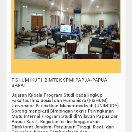
Badan Eksekutif Mahasiswa
Publikasi
JIP Connectednees
FAIR.
RENCANA INDUK PENELITIN (RIP)
RENOP dan RENSTRA
LAPORAN CAPAIAN MUTU PENDIDIKAN
FISHUM IKUTI BIMTEK SPMI PAPUA-PAPUA
BARAT
Galeri
Jajaran Kepala Program Studi pada lingkup
Fakultas Ilmu Sosial dan Humaniora (FISHUM)
DOWNLOAD
Universitas Pendidikan Muhammadiyah (UNIMUDA)
Sorong mengikuti Bimbingan teknis Peningkatan
E-Certificate
Mutu Internal Program Studi di Wilayah Papua dan
Papua Barat. Kegiatan ini diselenggarakan
Direktorat Jenderal Perguruan Tinggi, Riset, dan
Perpustakaan Digital