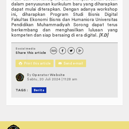
dalam penyusunan kurikulum baru yang diharapkan
dapat mulai diterapkan. Dengan adanya workshop
ini, diharapkan Program Studi Bisnis Digital
Fakultas Ekonomi Bisnis dan Humaniora Universitas
Pendidikan Muhammadiyah Sorong dapat terus
berkembang dan menghasilkan lulusan yang
kompeten dan siap bersaing di era digital.
[F.D]
Social media
WA



Share this article

Print this article
✉
Send e-mail
By
Operator Website
Sabtu, 20 Juli 2024 | 11:28 am
TAGS :
Berita