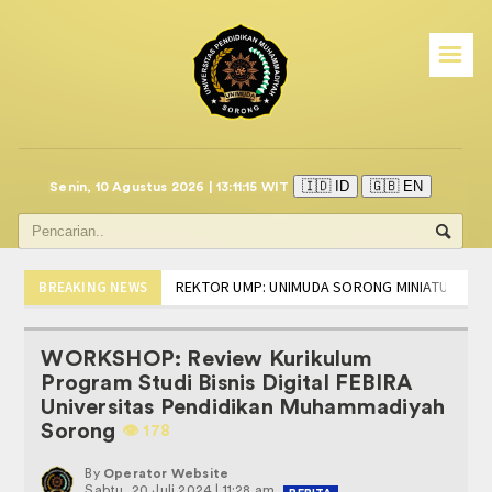
☰
Beranda
call center mitra i.saku
Program Studi
🇮🇩 ID
🇬🇧 EN
Senin, 10 Agustus 2026 | 13:11:15 WIT
PSIKOLOGI
Manajemen
REKTOR UMP: UNIMUDA SORONG MINIATUR IND
BREAKING NEWS
Partisipasi Mahasiswa FISHUM di Tingkat Nasion
BISNIS DIGITAL
Edaran Akademik Tentang Kuliah Perdana Sem
WORKSHOP: Review Kurikulum
DISKUSI RUU PROFESI PSIKOLOGI, HIMPSI-PB 
AKUNTANSI
Program Studi Bisnis Digital FEBIRA
TEKEN MoU, PRODI PSIKOLOGI UNIMUDA DAN HI
Universitas Pendidikan Muhammadiyah
SOSIALISASI LSP-PSI, LANGKAH AWAL MAHAS
AKADEMIK
Sorong
👁️️ 178
PELANTIKAN DAN RAPAT KERJA BADAN EKSEKUT
PEDOMAN DAN PANDUAN
INFO BIRO ADMINISTRASI DAN AKADEMIK UNI
By
Operator Website
Sabtu, 20 Juli 2024 | 11:28 am