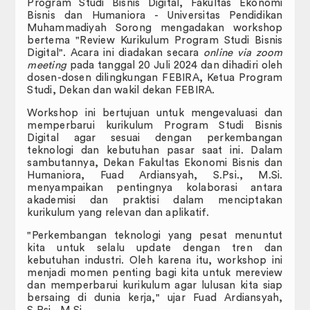
Badan Eksekutif Mahasiswa
Program Studi Bisnis Digital, Fakultas Ekonomi
Bisnis dan Humaniora - Universitas Pendidikan
Muhammadiyah Sorong mengadakan workshop
Publikasi
bertema "Review Kurikulum Program Studi Bisnis
Digital". Acara ini diadakan secara
online via zoom
JIP Connectednees
meeting
pada tanggal 20 Juli 2024 dan dihadiri oleh
dosen-dosen dilingkungan FEBIRA, Ketua Program
Studi, Dekan dan wakil dekan FEBIRA.
FAIR.
Workshop ini bertujuan untuk mengevaluasi dan
RENCANA INDUK PENELITIN (RIP)
memperbarui kurikulum Program Studi Bisnis
Digital agar sesuai dengan perkembangan
RENOP dan RENSTRA
teknologi dan kebutuhan pasar saat ini. Dalam
sambutannya, Dekan Fakultas Ekonomi Bisnis dan
Humaniora, Fuad Ardiansyah, S.Psi., M.Si.
LAPORAN CAPAIAN MUTU PENDIDIKAN
menyampaikan pentingnya kolaborasi antara
akademisi dan praktisi dalam menciptakan
Galeri
kurikulum yang relevan dan aplikatif.
"Perkembangan teknologi yang pesat menuntut
DOWNLOAD
kita untuk selalu update dengan tren dan
kebutuhan industri. Oleh karena itu, workshop ini
E-Certificate
menjadi momen penting bagi kita untuk mereview
dan memperbarui kurikulum agar lulusan kita siap
bersaing di dunia kerja," ujar Fuad Ardiansyah,
Perpustakaan Digital