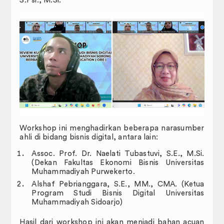
S.Psi., M.Si.
Pengurusan Surat
Panduan
Formulir
Surat Keputusan
Hubungi Kami
Pedoman dan Peraturan
Workshop ini menghadirkan beberapa narasumber
ahli di bidang bisnis digital, antara lain:
KUMPULAN SOP (STANDARD
OPERATING PROCEDURE)
Assoc. Prof. Dr. Naelati Tubastuvi, S.E., M.Si.
(Dekan Fakultas Ekonomi Bisnis Universitas
Muhammadiyah Purwekerto.
Alshaf Pebrianggara, S.E., MM., CMA. (Ketua
Program Studi Bisnis Digital Universitas
Muhammadiyah Sidoarjo)
Hasil dari workshop ini akan menjadi bahan acuan