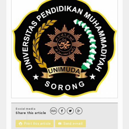
inistrasi Akademik Perkuliahan
JADWAL PERKULIAHAN
SK PENASIHAT AKADEMIK
FORM PENGAJUAN MAHASISWA
Profil
Selayang Pandang
Visi & Misi
Sasaran dan Tujuan
Struktur Organisasi
Kemahasiswaan
Social media
WA



Share this article
Dewan Perwakilan Mahasiswa

Print this article
✉
Send e-mail