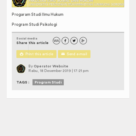
rasi Akademik Perkuliahan
JADWAL PERKULIAHAN
Progaram Studi Ilmu Hukum
SK PENASIHAT AKADEMIK
Program Studi Psikologi
FORM PENGAJUAN MAHASISWA
Social media
WA



Share this article
Profil

Print this article
✉
Send e-mail
Selayang Pandang
By
Operator Website
Rabu, 18 Desember 2019 | 17:21 pm
Visi & Misi
TAGS :
Program Studi
Sasaran dan Tujuan
Struktur Organisasi
Kemahasiswaan
Dewan Perwakilan Mahasiswa